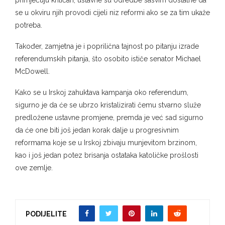
primjećuju kritičari, ustavne su odredbe sasvim dostatne da
se u okviru njih provodi cijeli niz reformi ako se za tim ukaže
potreba.
Također, zamjetna je i poprilična tajnost po pitanju izrade
referendumskih pitanja, što osobito ističe senator Michael
McDowell.
Kako se u Irskoj zahuktava kampanja oko referendum,
sigurno je da će se ubrzo kristalizirati čemu stvarno služe
predložene ustavne promjene, premda je već sad sigurno
da će one biti još jedan korak dalje u progresivnim
reformama koje se u Irskoj zbivaju munjevitom brzinom,
kao i još jedan potez brisanja ostataka katoličke prošlosti
ove zemlje.
PODIJELITE