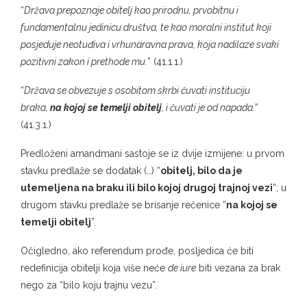
“
Država prepoznaje obitelj kao prirodnu, prvobitnu i
fundamentalnu jedinicu društva, te kao moralni institut koji
posjeduje neotuđiva i vrhunaravna prava, koja nadilaze svaki
pozitivni zakon i prethode mu.
” (41.1.1.)
“
Država se obvezuje s osobitom skrbi čuvati instituciju
braka,
na kojoj se temelji obitelj
, i čuvati je od napada.
”
(41.3.1.)
Predloženi amandmani sastoje se iz dvije izmijene: u prvom
stavku predlaže se dodatak (…) “
obitelj, bilo da je
utemeljena na braku ili bilo kojoj drugoj trajnoj vezi
”; u
drugom stavku predlaže se brisanje rečenice “
na kojoj se
temelji obitelj
”.
Očigledno, ako referendum prođe, posljedica će biti
redefinicija obitelji koja više neće
de iure
biti vezana za brak
nego za “bilo koju trajnu vezu”.