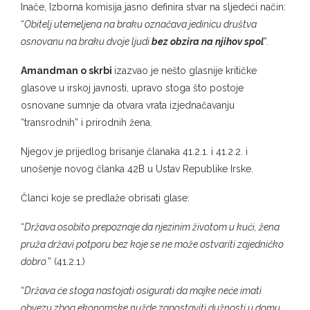
Inače, Izborna komisija jasno definira stvar na sljedeći način:
“
Obitelj utemeljena na braku označava jedinicu društva
osnovanu na braku dvoje ljudi
bez obzira na njihov spol
”.
Amandman o skrbi
izazvao je nešto glasnije kritičke
glasove u irskoj javnosti, upravo stoga što postoje
osnovane sumnje da otvara vrata izjednačavanju
“transrodnih” i prirodnih žena.
Njegov je prijedlog brisanje članaka 41.2.1. i 41.2.2. i
unošenje novog članka 42B u Ustav Republike Irske.
Članci koje se predlaže obrisati glase:
“
Država osobito prepoznaje da njezinim životom u kući, žena
pruža državi potporu bez koje se ne može ostvariti zajedničko
dobro.
” (41.2.1.)
“
Država će stoga nastojati osigurati da majke neće imati
obvezu zbog ekonomske nužde zapostaviti dužnosti u domu