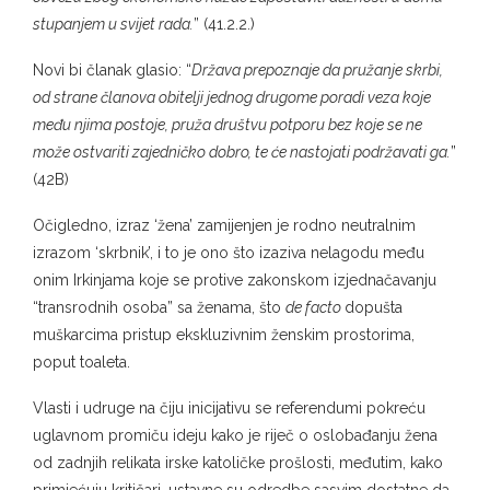
stupanjem u svijet rada.
” (41.2.2.)
Novi bi članak glasio: “
Država prepoznaje da pružanje skrbi,
od strane članova obitelji jednog drugome poradi veza koje
među njima postoje, pruža društvu potporu bez koje se ne
može ostvariti zajedničko dobro, te će nastojati podržavati ga.
”
(42B)
Očigledno, izraz ‘žena’ zamijenjen je rodno neutralnim
izrazom ‘skrbnik’, i to je ono što izaziva nelagodu među
onim Irkinjama koje se protive zakonskom izjednačavanju
“transrodnih osoba” sa ženama, što
de facto
dopušta
muškarcima pristup ekskluzivnim ženskim prostorima,
poput toaleta.
Vlasti i udruge na čiju inicijativu se referendumi pokreću
uglavnom promiču ideju kako je riječ o oslobađanju žena
od zadnjih relikata irske katoličke prošlosti, međutim, kako