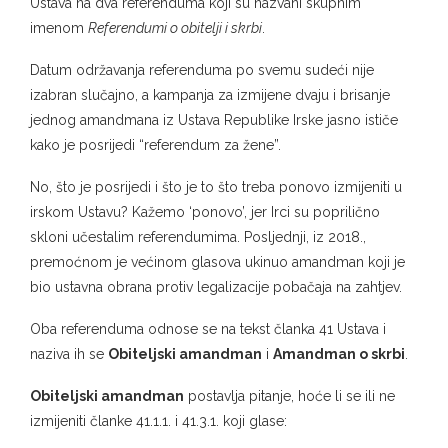
Ustava na dva referenduma koji su nazvani skupnim
imenom
Referendumi o obitelji i skrbi
.
Datum održavanja referenduma po svemu sudeći nije
izabran slučajno, a kampanja za izmijene dvaju i brisanje
jednog amandmana iz Ustava Republike Irske jasno ističe
kako je posrijedi “referendum za žene”.
No, što je posrijedi i što je to što treba ponovo izmijeniti u
irskom Ustavu? Kažemo ‘ponovo’, jer Irci su poprilično
skloni učestalim referendumima. Posljednji, iz 2018.,
premoćnom je većinom glasova ukinuo amandman koji je
bio ustavna obrana protiv legalizacije pobačaja na zahtjev.
Oba referenduma odnose se na tekst članka 41 Ustava i
naziva ih se
Obiteljski amandman
i
Amandman o skrbi
.
Obiteljski amandman
postavlja pitanje, hoće li se ili ne
izmijeniti članke 41.1.1. i 41.3.1. koji glase: