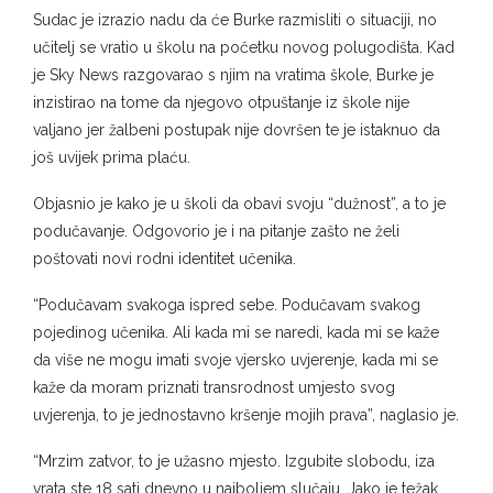
Sudac je izrazio nadu da će Burke razmisliti o situaciji, no
učitelj se vratio u školu na početku novog polugodišta. Kad
je Sky News razgovarao s njim na vratima škole, Burke je
inzistirao na tome da njegovo otpuštanje iz škole nije
valjano jer žalbeni postupak nije dovršen te je istaknuo da
još uvijek prima plaću.
Objasnio je kako je u školi da obavi svoju “dužnost”, a to je
podučavanje. Odgovorio je i na pitanje zašto ne želi
poštovati novi rodni identitet učenika.
“Podučavam svakoga ispred sebe. Podučavam svakog
pojedinog učenika. Ali kada mi se naredi, kada mi se kaže
da više ne mogu imati svoje vjersko uvjerenje, kada mi se
kaže da moram priznati transrodnost umjesto svog
uvjerenja, to je jednostavno kršenje mojih prava”, naglasio je.
“Mrzim zatvor, to je užasno mjesto. Izgubite slobodu, iza
vrata ste 18 sati dnevno u najboljem slučaju. Jako je težak