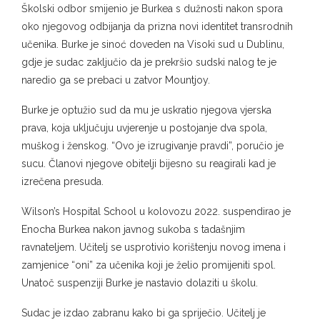
Školski odbor smijenio je Burkea s dužnosti nakon spora
oko njegovog odbijanja da prizna novi identitet transrodnih
učenika. Burke je sinoć doveden na Visoki sud u Dublinu,
gdje je sudac zaključio da je prekršio sudski nalog te je
naredio ga se prebaci u zatvor Mountjoy.
Burke je optužio sud da mu je uskratio njegova vjerska
prava, koja uključuju uvjerenje u postojanje dva spola,
muškog i ženskog. “Ovo je izrugivanje pravdi”, poručio je
sucu. Članovi njegove obitelji bijesno su reagirali kad je
izrečena presuda.
Wilson’s Hospital School u kolovozu 2022. suspendirao je
Enocha Burkea nakon javnog sukoba s tadašnjim
ravnateljem. Učitelj se usprotivio korištenju novog imena i
zamjenice “oni” za učenika koji je želio promijeniti spol.
Unatoč suspenziji Burke je nastavio dolaziti u školu.
Sudac je izdao zabranu kako bi ga spriječio. Učitelj je