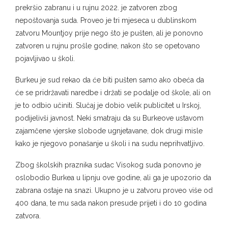
prekršio zabranu i u rujnu 2022. je zatvoren zbog
nepoštovanja suda. Proveo je tri mjeseca u dublinskom
zatvoru Mountjoy prije nego što je pušten, ali je ponovno
zatvoren u rujnu prošle godine, nakon što se opetovano
pojavljivao u školi.
Burkeu je sud rekao da će biti pušten samo ako obeća da
će se pridržavati naredbe i držati se podalje od škole, ali on
je to odbio učiniti. Slučaj je dobio velik publicitet u Irskoj,
podijelivši javnost. Neki smatraju da su Burkeove ustavom
zajamčene vjerske slobode ugnjetavane, dok drugi misle
kako je njegovo ponašanje u školi i na sudu neprihvatljivo.
Zbog školskih praznika sudac Visokog suda ponovno je
oslobodio Burkea u lipnju ove godine, ali ga je upozorio da
zabrana ostaje na snazi. Ukupno je u zatvoru proveo više od
400 dana, te mu sada nakon presude prijeti i do 10 godina
zatvora.