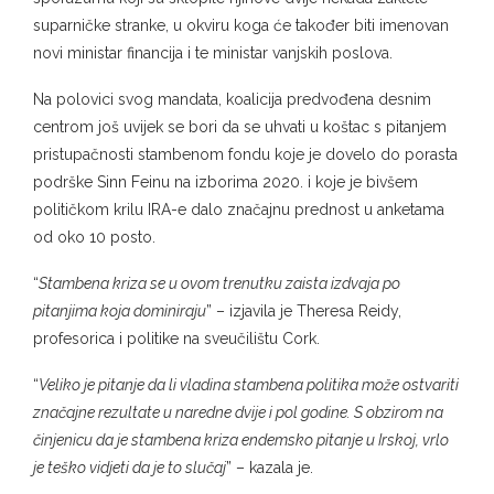
suparničke stranke, u okviru koga će također biti imenovan
novi ministar financija i te ministar vanjskih poslova.
Na polovici svog mandata, koalicija predvođena desnim
centrom još uvijek se bori da se uhvati u koštac s pitanjem
pristupačnosti stambenom fondu koje je dovelo do porasta
podrške Sinn Feinu na izborima 2020. i koje je bivšem
političkom krilu IRA-e dalo značajnu prednost u anketama
od oko 10 posto.
“
Stambena kriza se u ovom trenutku zaista izdvaja po
pitanjima koja dominiraju
” – izjavila je Theresa Reidy,
profesorica i politike na sveučilištu Cork.
“
Veliko je pitanje da li vladina stambena politika može ostvariti
značajne rezultate u naredne dvije i pol godine. S obzirom na
činjenicu da je stambena kriza endemsko pitanje u Irskoj, vrlo
je teško vidjeti da je to slučaj
” – kazala je.