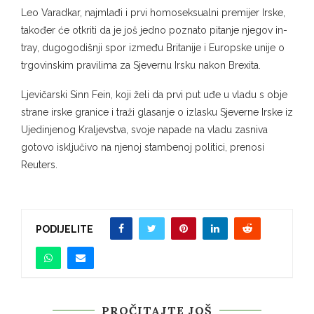
Leo Varadkar, najmlađi i prvi homoseksualni premijer Irske,
također će otkriti da je još jedno poznato pitanje njegov in-
tray, dugogodišnji spor između Britanije i Europske unije o
trgovinskim pravilima za Sjevernu Irsku nakon Brexita.
Ljevičarski Sinn Fein, koji želi da prvi put uđe u vladu s obje
strane irske granice i traži glasanje o izlasku Sjeverne Irske iz
Ujedinjenog Kraljevstva, svoje napade na vladu zasniva
gotovo isključivo na njenoj stambenoj politici, prenosi
Reuters.
PODIJELITE
PROČITAJTE JOŠ