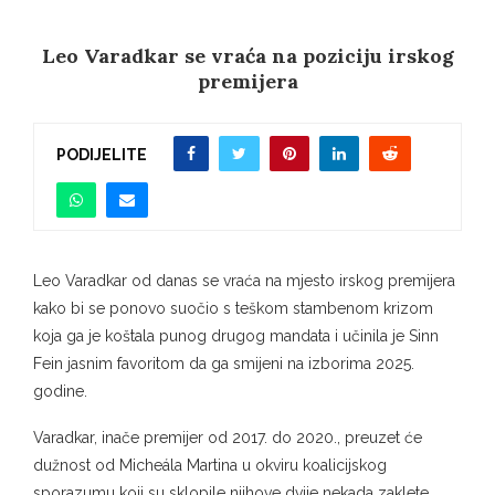
Leo Varadkar se vraća na poziciju irskog
premijera
PODIJELITE
Leo Varadkar od danas se vraća na mjesto irskog premijera
kako bi se ponovo suočio s teškom stambenom krizom
koja ga je koštala punog drugog mandata i učinila je Sinn
Fein jasnim favoritom da ga smijeni na izborima 2025.
godine.
Varadkar, inače premijer od 2017. do 2020., preuzet će
dužnost od Micheála Martina u okviru koalicijskog
sporazumu koji su sklopile njihove dvije nekada zaklete