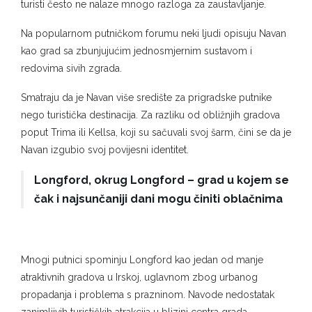
turisti često ne nalaze mnogo razloga za zaustavljanje.
Na popularnom putničkom forumu neki ljudi opisuju Navan
kao grad sa zbunjujućim jednosmjernim sustavom i
redovima sivih zgrada.
Smatraju da je Navan više središte za prigradske putnike
nego turistička destinacija. Za razliku od obližnjih gradova
poput Trima ili Kellsa, koji su sačuvali svoj šarm, čini se da je
Navan izgubio svoj povijesni identitet.
Longford, okrug Longford – grad u kojem se
čak i najsunčaniji dani mogu činiti oblačnima
Mnogi putnici spominju Longford kao jedan od manje
atraktivnih gradova u Irskoj, uglavnom zbog urbanog
propadanja i problema s prazninom. Navode nedostatak
zanimljivih turističkih atrakcija u blizini centra grada,