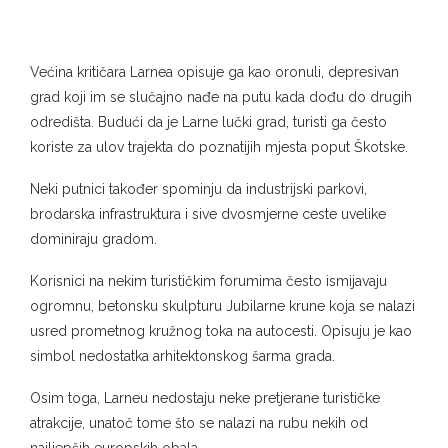
Većina kritičara Larnea opisuje ga kao oronuli, depresivan
grad koji im se slučajno nađe na putu kada dođu do drugih
odredišta. Budući da je Larne lučki grad, turisti ga često
koriste za ulov trajekta do poznatijih mjesta poput Škotske.
Neki putnici također spominju da industrijski parkovi,
brodarska infrastruktura i sive dvosmjerne ceste uvelike
dominiraju gradom.
Korisnici na nekim turističkim forumima često ismijavaju
ogromnu, betonsku skulpturu Jubilarne krune koja se nalazi
usred prometnog kružnog toka na autocesti. Opisuju je kao
simbol nedostatka arhitektonskog šarma grada.
Osim toga, Larneu nedostaju neke pretjerane turističke
atrakcije, unatoč tome što se nalazi na rubu nekih od
najljepših europskih obala.