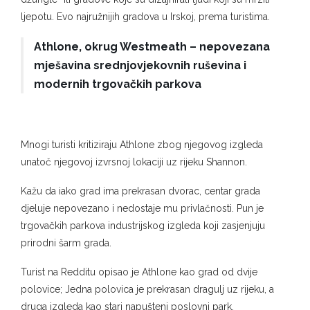
ljepotu. Evo najružnijih gradova u Irskoj, prema turistima.
Athlone, okrug Westmeath – nepovezana
mješavina srednjovjekovnih ruševina i
modernih trgovačkih parkova
Mnogi turisti kritiziraju Athlone zbog njegovog izgleda
unatoč njegovoj izvrsnoj lokaciji uz rijeku Shannon.
Kažu da iako grad ima prekrasan dvorac, centar grada
djeluje nepovezano i nedostaje mu privlačnosti. Pun je
trgovačkih parkova industrijskog izgleda koji zasjenjuju
prirodni šarm grada.
Turist na Redditu opisao je Athlone kao grad od dvije
polovice; Jedna polovica je prekrasan dragulj uz rijeku, a
druga izgleda kao stari napušteni poslovni park.