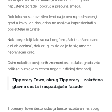
napuštene zgrade i područja prepuna smeća.
Dok lokalno stanovništvo tvrdi da je ovo najneshvaćeniji
grad u Irskoj, on dosljedno ne uspijeva impresionirati ni
posjetitelje ni turiste.
Neki posjetitelji žale se da Longford „čak i sunčane dane
čini oblačnima“, dok drugi misle da je to siv, umoran i
neprivlačan grad.
Osim nekoliko povijesnih znamenitosti, ostatak grada više
nalikuje putničkom centru nego turističkoj destinaciji.
Tipperary Town, okrug Tipperary – zakrčena
glavna cesta i raspadajuće fasade
Tipperary Town često ostavlja turiste razočaranima zbog