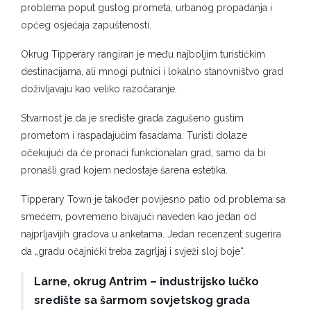
problema poput gustog prometa, urbanog propadanja i
općeg osjećaja zapuštenosti.
Okrug Tipperary rangiran je među najboljim turističkim
destinacijama, ali mnogi putnici i lokalno stanovništvo grad
doživljavaju kao veliko razočaranje.
Stvarnost je da je središte grada zagušeno gustim
prometom i raspadajućim fasadama. Turisti dolaze
očekujući da će pronaći funkcionalan grad, samo da bi
pronašli grad kojem nedostaje šarena estetika.
Tipperary Town je također povijesno patio od problema sa
smećem, povremeno bivajući naveden kao jedan od
najprljavijih gradova u anketama. Jedan recenzent sugerira
da „gradu očajnički treba zagrljaj i svježi sloj boje“.
Larne, okrug Antrim – industrijsko lučko
središte sa šarmom sovjetskog grada