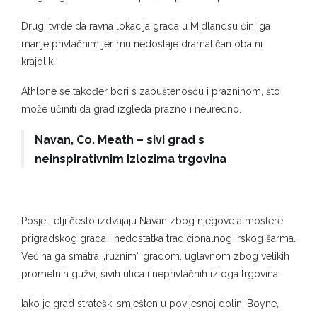
Drugi tvrde da ravna lokacija grada u Midlandsu čini ga
manje privlačnim jer mu nedostaje dramatičan obalni
krajolik.
Athlone se također bori s zapuštenošću i prazninom, što
može učiniti da grad izgleda prazno i ​​neuredno.
Navan, Co. Meath – sivi grad s
neinspirativnim izlozima trgovina
Posjetitelji često izdvajaju Navan zbog njegove atmosfere
prigradskog grada i nedostatka tradicionalnog irskog šarma.
Većina ga smatra „ružnim“ gradom, uglavnom zbog velikih
prometnih gužvi, sivih ulica i neprivlačnih izloga trgovina.
Iako je grad strateški smješten u povijesnoj dolini Boyne,