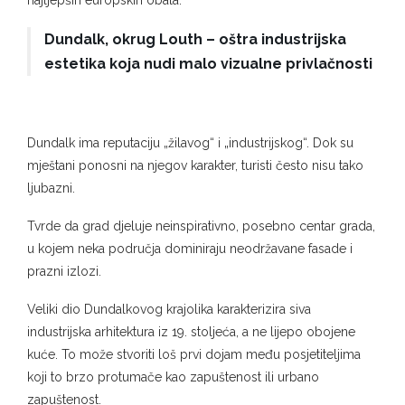
Dundalk, okrug Louth – oštra industrijska
estetika koja nudi malo vizualne privlačnosti
Dundalk ima reputaciju „žilavog“ i „industrijskog“. Dok su
mještani ponosni na njegov karakter, turisti često nisu tako
ljubazni.
Tvrde da grad djeluje neinspirativno, posebno centar grada,
u kojem neka područja dominiraju neodržavane fasade i
prazni izlozi.
Veliki dio Dundalkovog krajolika karakterizira siva
industrijska arhitektura iz 19. stoljeća, a ne lijepo obojene
kuće. To može stvoriti loš prvi dojam među posjetiteljima
koji to brzo protumače kao zapuštenost ili urbano
zapuštenost.