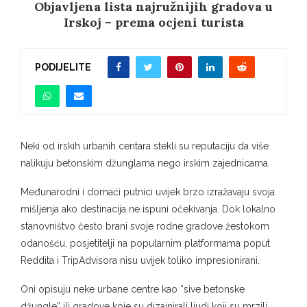
Objavljena lista najružnijih gradova u
Irskoj – prema ocjeni turista
PODIJELITE
Neki od irskih urbanih centara stekli su reputaciju da više
nalikuju betonskim džunglama nego irskim zajednicama.
Međunarodni i domaći putnici uvijek brzo izražavaju svoja
mišljenja ako destinacija ne ispuni očekivanja. Dok lokalno
stanovništvo često brani svoje rodne gradove žestokom
odanošću, posjetitelji na popularnim platformama poput
Reddita i TripAdvisora ​​nisu uvijek toliko impresionirani.
Oni opisuju neke urbane centre kao “sive betonske
džungle” ili gradove koje su dizajnirali ljudi koji su mrzili