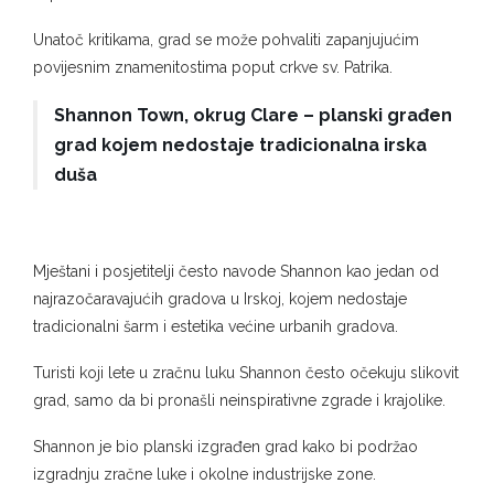
Unatoč kritikama, grad se može pohvaliti zapanjujućim
povijesnim znamenitostima poput crkve sv. Patrika.
Shannon Town, okrug Clare – planski građen
grad kojem nedostaje tradicionalna irska
duša
Mještani i posjetitelji često navode Shannon kao jedan od
najrazočaravajućih gradova u Irskoj, kojem nedostaje
tradicionalni šarm i estetika većine urbanih gradova.
Turisti koji lete u zračnu luku Shannon često očekuju slikovit
grad, samo da bi pronašli neinspirativne zgrade i krajolike.
Shannon je bio planski izgrađen grad kako bi podržao
izgradnju zračne luke i okolne industrijske zone.