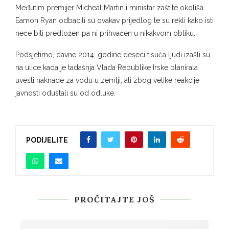
Međutim premijer Micheál Martin i ministar zaštite okoliša
Eamon Ryan odbacili su ovakav prijedlog te su rekli kako isti
neće biti predložen pa ni prihvaćen u nikakvom obliku.
Podsjetimo, davne 2014. godine deseci tisuća ljudi izašli su
na ulice kada je tadašnja Vlada Republike Irske planirala
uvesti naknade za vodu u zemlji, ali zbog velike reakcije
javnosti odustali su od odluke.
PODIJELITE
PROČITAJTE JOŠ