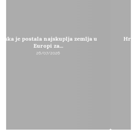
Hrvatska se uključuje u slučaj teško
oboljelog Denisa...
06/08/2026