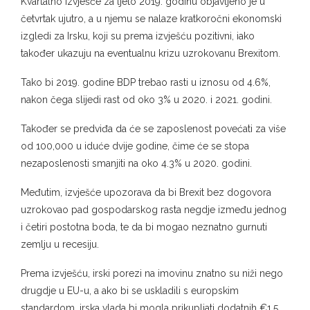
Kvartalno izvješće za ljeto 2019. godinu objavljeno je u
četvrtak ujutro, a u njemu se nalaze kratkoročni ekonomski
izgledi za Irsku, koji su prema izvješću pozitivni, iako
također ukazuju na eventualnu krizu uzrokovanu Brexitom.
Tako bi 2019. godine BDP trebao rasti u iznosu od 4.6%,
nakon čega slijedi rast od oko 3% u 2020. i 2021. godini.
Također se predviđa da će se zaposlenost povećati za više
od 100,000 u iduće dvije godine, čime će se stopa
nezaposlenosti smanjiti na oko 4.3% u 2020. godini.
Međutim, izvješće upozorava da bi Brexit bez dogovora
uzrokovao pad gospodarskog rasta negdje između jednog
i četiri postotna boda, te da bi mogao neznatno gurnuti
zemlju u recesiju.
Prema izvješću, irski porezi na imovinu znatno su niži nego
drugdje u EU-u, a ako bi se uskladili s europskim
standardom, irska vlada bi mogla prikupljati dodatnih €1.5