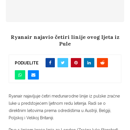
Ryanair najavio četiri linije ovog ljeta iz
Pule
PODIJELITE
Ryanair najavljuje četiri međunarodne linije iz pulske zračne
luke u predstojećem ljetnom redu letenja. Radi se o
direktnim letovima prema odredištima u Austriji, Belgiji,
Poljskoj i Velikoj Britaniji.
Prva s linijom kreće linija za London (Zračna luka Stansted)