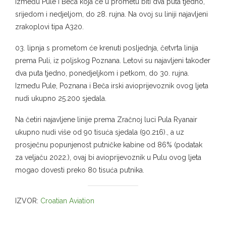
između Pule i Beča koja će u prometu biti dva puta tjedno,
srijedom i nedjeljom, do 28. rujna. Na ovoj su liniji najavljeni
zrakoplovi tipa A320.
03. lipnja s prometom će krenuti posljednja, četvrta linija
prema Puli, iz poljskog Poznana. Letovi su najavljeni također
dva puta tjedno, ponedjeljkom i petkom, do 30. rujna.
Između Pule, Poznana i Beča irski avioprijevoznik ovog ljeta
nudi ukupno 25.200 sjedala.
Na četiri najavljene linije prema Zračnoj luci Pula Ryanair
ukupno nudi više od 90 tisuća sjedala (90.216)., a uz
prosječnu popunjenost putničke kabine od 86% (podatak
za veljaču 2022.), ovaj bi avioprijevoznik u Pulu ovog ljeta
mogao dovesti preko 80 tisuća putnika.
IZVOR:
Croatian Aviation