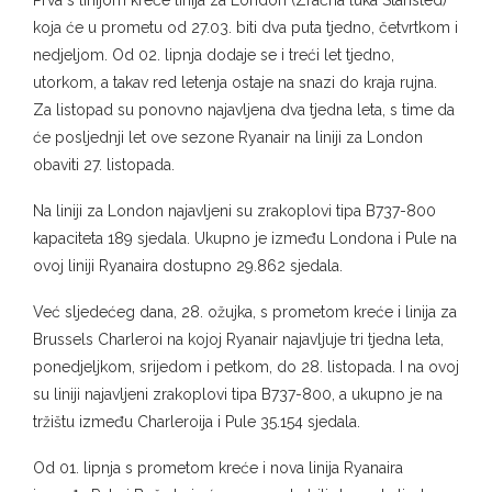
koja će u prometu od 27.03. biti dva puta tjedno, četvrtkom i
nedjeljom. Od 02. lipnja dodaje se i treći let tjedno,
utorkom, a takav red letenja ostaje na snazi do kraja rujna.
Za listopad su ponovno najavljena dva tjedna leta, s time da
će posljednji let ove sezone Ryanair na liniji za London
obaviti 27. listopada.
Na liniji za London najavljeni su zrakoplovi tipa B737-800
kapaciteta 189 sjedala. Ukupno je između Londona i Pule na
ovoj liniji Ryanaira dostupno 29.862 sjedala.
Već sljedećeg dana, 28. ožujka, s prometom kreće i linija za
Brussels Charleroi na kojoj Ryanair najavljuje tri tjedna leta,
ponedjeljkom, srijedom i petkom, do 28. listopada. I na ovoj
su liniji najavljeni zrakoplovi tipa B737-800, a ukupno je na
tržištu između Charleroija i Pule 35.154 sjedala.
Od 01. lipnja s prometom kreće i nova linija Ryanaira