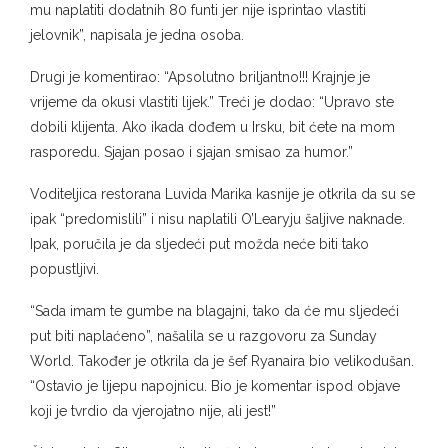
mu naplatiti dodatnih 80 funti jer nije isprintao vlastiti
jelovnik”, napisala je jedna osoba.
Drugi je komentirao: “Apsolutno briljantno!!! Krajnje je
vrijeme da okusi vlastiti lijek.” Treći je dodao: “Upravo ste
dobili klijenta. Ako ikada dođem u Irsku, bit ćete na mom
rasporedu. Sjajan posao i sjajan smisao za humor.”
Voditeljica restorana Luvida Marika kasnije je otkrila da su se
ipak “predomislili” i nisu naplatili O’Learyju šaljive naknade.
Ipak, poručila je da sljedeći put možda neće biti tako
popustljivi.
“Sada imam te gumbe na blagajni, tako da će mu sljedeći
put biti naplaćeno”, našalila se u razgovoru za Sunday
World. Također je otkrila da je šef Ryanaira bio velikodušan.
“Ostavio je lijepu napojnicu. Bio je komentar ispod objave
koji je tvrdio da vjerojatno nije, ali jest!”