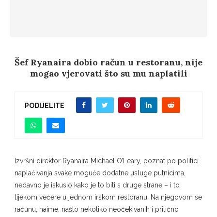
Šef Ryanaira dobio račun u restoranu, nije
mogao vjerovati što su mu naplatili
PODIJELITE
Izvršni direktor Ryanaira Michael O’Leary, poznat po politici
naplaćivanja svake moguće dodatne usluge putnicima,
nedavno je iskusio kako je to biti s druge strane – i to
tijekom večere u jednom irskom restoranu. Na njegovom se
računu, naime, našlo nekoliko neočekivanih i prilično