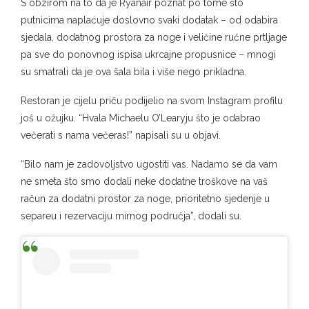
S obzirom na to da je Ryanair poznat po tome što
putnicima naplaćuje doslovno svaki dodatak – od odabira
sjedala, dodatnog prostora za noge i veličine ručne prtljage
pa sve do ponovnog ispisa ukrcajne propusnice – mnogi
su smatrali da je ova šala bila i više nego prikladna.
Restoran je cijelu priču podijelio na svom Instagram profilu
još u ožujku. “Hvala Michaelu O’Learyju što je odabrao
večerati s nama večeras!” napisali su u objavi.
“Bilo nam je zadovoljstvo ugostiti vas. Nadamo se da vam
ne smeta što smo dodali neke dodatne troškove na vaš
račun za dodatni prostor za noge, prioritetno sjedenje u
separeu i rezervaciju mirnog područja”, dodali su.