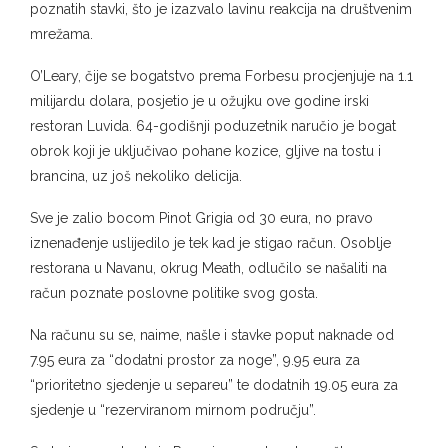
poznatih stavki, što je izazvalo lavinu reakcija na društvenim
mrežama.
O’Leary, čije se bogatstvo prema Forbesu procjenjuje na 1.1
milijardu dolara, posjetio je u ožujku ove godine irski
restoran Luvida. 64-godišnji poduzetnik naručio je bogat
obrok koji je uključivao pohane kozice, gljive na tostu i
brancina, uz još nekoliko delicija.
Sve je zalio bocom Pinot Grigia od 30 eura, no pravo
iznenađenje uslijedilo je tek kad je stigao račun. Osoblje
restorana u Navanu, okrug Meath, odlučilo se našaliti na
račun poznate poslovne politike svog gosta.
Na računu su se, naime, našle i stavke poput naknade od
7.95 eura za “dodatni prostor za noge”, 9.95 eura za
“prioritetno sjedenje u separeu” te dodatnih 19.05 eura za
sjedenje u “rezerviranom mirnom području”.