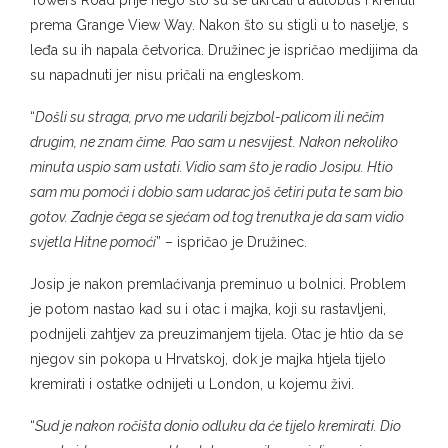
Towers Road prije nego što su se ukrcali u autobus i krenuli
prema Grange View Way. Nakon što su stigli u to naselje, s
leđa su ih napala četvorica. Družinec je ispričao medijima da
su napadnuti jer nisu pričali na engleskom.
“
Došli su straga, prvo me udarili bejzbol-palicom ili nečim
drugim, ne znam čime. Pao sam u nesvijest. Nakon nekoliko
minuta uspio sam ustati. Vidio sam što je radio Josipu. Htio
sam mu pomoći i dobio sam udarac još četiri puta te sam bio
gotov. Zadnje čega se sjećam od tog trenutka je da sam vidio
svjetla Hitne pomoći
” – ispričao je Družinec.
Josip je nakon premlaćivanja preminuo u bolnici. Problem
je potom nastao kad su i otac i majka, koji su rastavljeni,
podnijeli zahtjev za preuzimanjem tijela. Otac je htio da se
njegov sin pokopa u Hrvatskoj, dok je majka htjela tijelo
kremirati i ostatke odnijeti u London, u kojemu živi.
“
Sud je nakon ročišta donio odluku da će tijelo kremirati. Dio