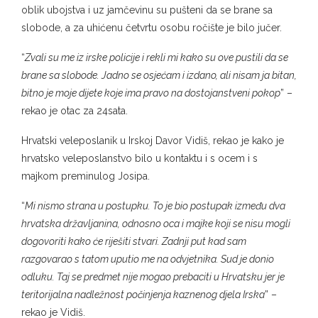
oblik ubojstva i uz jamčevinu su pušteni da se brane sa
slobode, a za uhićenu četvrtu osobu ročište je bilo jučer.
“
Zvali su me iz irske policije i rekli mi kako su ove pustili da se
brane sa slobode. Jadno se osjećam i izdano, ali nisam ja bitan,
bitno je moje dijete koje ima pravo na dostojanstveni pokop
” –
rekao je otac za 24sata.
Hrvatski veleposlanik u Irskoj Davor Vidiš, rekao je kako je
hrvatsko veleposlanstvo bilo u kontaktu i s ocem i s
majkom preminulog Josipa.
“
Mi nismo strana u postupku. To je bio postupak između dva
hrvatska državljanina, odnosno oca i majke koji se nisu mogli
dogovoriti kako će riješiti stvari. Zadnji put kad sam
razgovarao s tatom uputio me na odvjetnika. Sud je donio
odluku. Taj se predmet nije mogao prebaciti u Hrvatsku jer je
teritorijalna nadležnost počinjenja kaznenog djela Irska
” –
rekao je Vidiš.