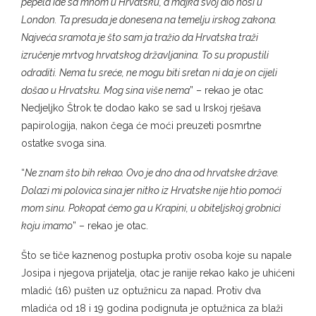
pepela ide sa mnom u Hrvatsku, a majka svoj dio nosi u
London. Ta presuda je donesena na temelju irskog zakona.
Najveća sramota je što sam ja tražio da Hrvatska traži
izručenje mrtvog hrvatskog državljanina. To su propustili
odraditi. Nema tu sreće, ne mogu biti sretan ni da je on cijeli
došao u Hrvatsku. Mog sina više nema
” – rekao je otac
Nedjeljko Štrok te dodao kako se sad u Irskoj rješava
papirologija, nakon čega će moći preuzeti posmrtne
ostatke svoga sina.
“
Ne znam što bih rekao. Ovo je dno dna od hrvatske države.
Dolazi mi polovica sina jer nitko iz Hrvatske nije htio pomoći
mom sinu. Pokopat ćemo ga u Krapini, u obiteljskoj grobnici
koju imamo
” – rekao je otac.
Što se tiče kaznenog postupka protiv osoba koje su napale
Josipa i njegova prijatelja, otac je ranije rekao kako je uhićeni
mladić (16) pušten uz optužnicu za napad. Protiv dva
mladića od 18 i 19 godina podignuta je optužnica za blaži