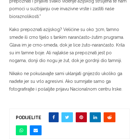
prepoznati i prijaviti svako viđenje azijskog stršljena te nam
pomoći u suzbijanju ove invazivne vrste i zaštiti naše
bioraznolikosti.”
Kako prepoznati azijskog? Veličine su oko 3cm, tamno
smeđe ili crno tijelo s tankim narančasto-žutim prugrama.
Glava im je crno-smeđa, dok je lice žuto-narančasto. Krila
su im tamne boje. Ali najlakše sa prepoznati jest po
nogama, donji dio nogu je žut, dok je gordnji dio tamniji.
Nikako ne pokušavajte sami uklanjati gnijezdo ukoliko ga
nađete jer su vrlo agresivni. Ako sumnjate samo ga
fotografirajte i pošaljite prijavu Nacionalnom centru Irske.
PODIJELITE