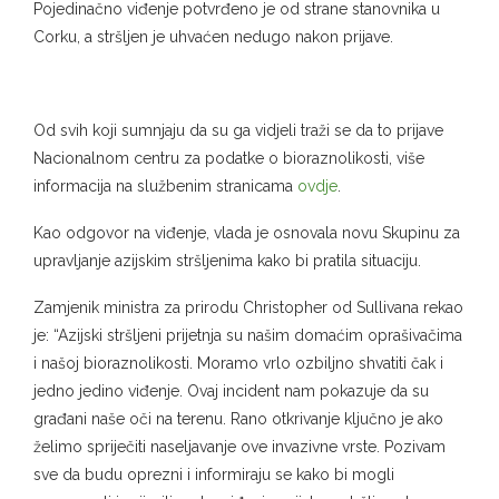
Pojedinačno viđenje potvrđeno je od strane stanovnika u
Corku, a stršljen je uhvaćen nedugo nakon prijave.
Od svih koji sumnjaju da su ga vidjeli traži se da to prijave
Nacionalnom centru za podatke o bioraznolikosti, više
informacija na službenim stranicama
ovdje
.
Kao odgovor na viđenje, vlada je osnovala novu Skupinu za
upravljanje azijskim stršljenima kako bi pratila situaciju.
Zamjenik ministra za prirodu Christopher od Sullivana rekao
je: “Azijski stršljeni prijetnja su našim domaćim oprašivačima
i našoj bioraznolikosti. Moramo vrlo ozbiljno shvatiti čak i
jedno jedino viđenje. Ovaj incident nam pokazuje da su
građani naše oči na terenu. Rano otkrivanje ključno je ako
želimo spriječiti naseljavanje ove invazivne vrste. Pozivam
sve da budu oprezni i informiraju se kako bi mogli