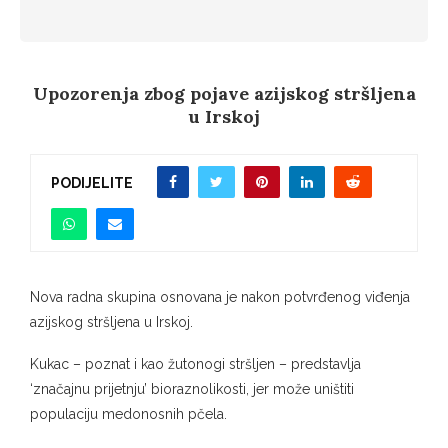
Upozorenja zbog pojave azijskog stršljena
u Irskoj
PODIJELITE
Nova radna skupina osnovana je nakon potvrđenog viđenja
azijskog stršljena u Irskoj.
Kukac – poznat i kao žutonogi stršljen – predstavlja
‘značajnu prijetnju’ bioraznolikosti, jer može uništiti
populaciju medonosnih pčela.