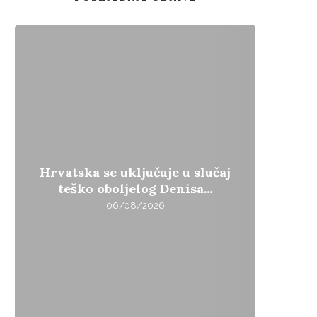
Hrvatska se uključuje u slučaj
Apel iz Co
teško oboljelog Denisa...
doživio 
06/08/2026
0