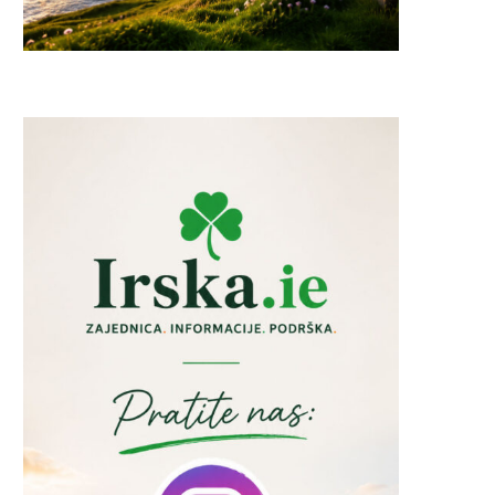
Irska izašla iz recesije:
Irska je postala najskuplja z
Gospodarstvo ponovno raste
u Europi za...
nakon...