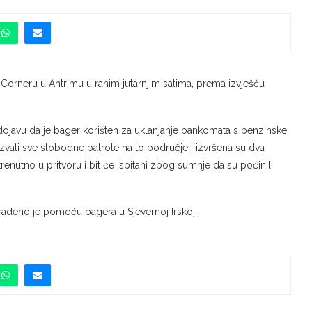
orneru u Antrimu u ranim jutarnjim satima, prema izvješću
a dojavu da je bager korišten za uklanjanje bankomata s benzinske
ali sve slobodne patrole na to područje i izvršena su dva
enutno u pritvoru i bit će ispitani zbog sumnje da su počinili
adeno je pomoću bagera u Sjevernoj Irskoj.