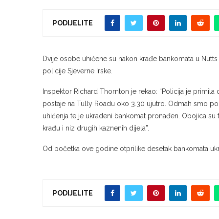
PODIJELITE
Dvije osobe uhićene su nakon krađe bankomata u Nutts C
policije Sjeverne Irske.
Inspektor Richard Thornton je rekao: “Policija je primil
postaje na Tully Roadu oko 3.30 ujutro. Odmah smo pozv
uhićenja te je ukradeni bankomat pronađen. Obojica su tr
krađu i niz drugih kaznenih dijela”.
Od početka ove godine otprilike desetak bankomata ukr
PODIJELITE