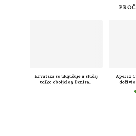
PROČ
 islama i
Hrvatska se uključuje u slučaj
Apel iz 
azvala...
teško oboljelog Denisa...
doživio