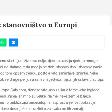
e stanovništvo u Europi
rno stari. Ljudi žive sve dulje, djeca se rađaju rjeđe, a mnoge
i do stalnog rasta medijalne dobi stanovništva i stvaranja nacija
unatoč tom općem trendu, postoje vrlo zanimljive iznimke. Neke
k se druge penju na sam vrh ljestvica najstarijih država u Europi.
i Europe-Data.com, donose vrlo jasnu sliku o tome kako izgleda
među njima iznimno su velike. Naime, neke zemlje bilježe
sno približavaju pedesetoj. Ta rasprostranjenost pokazuje
duće desetljeće biti različito za svaku od tih zemalja.