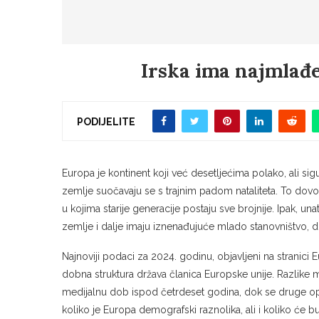
Irska ima najmlađ
PODIJELITE
Europa je kontinent koji već desetljećima polako, ali sigu
zemlje suočavaju se s trajnim padom nataliteta. To dovod
u kojima starije generacije postaju sve brojnije. Ipak, 
zemlje i dalje imaju iznenađujuće mlado stanovništvo, do
Najnoviji podaci za 2024. godinu, objavljeni na stranic
dobna struktura država članica Europske unije. Razlike 
medijalnu dob ispod četrdeset godina, dok se druge opa
koliko je Europa demografski raznolika, ali i koliko će bu