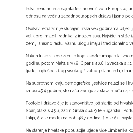
Irska trenutno ima najmlađe stanovništvo u Europskoj uni
odnosu na većinu zapadnoeuropskih država i jasno pokaz
Ovakav rezultat nije slučajan. Irska već godinama bilježi 
velik broj mladih radnika iz inozemstva. Najviše ih stiže 
zemlji snažno rastu. Važnu ulogu imaju i tradicionalno veće
Nakon Irske slijede zemlje koje također imaju relativn
godina, potom Malta s 39,8, Cipar s 40,6 i Švedska s 4
ljude, najčešće zbog visokog životnog standarda, dinamič
Na suprotnom kraju demografske ljestvice nalazi se Hrv
iznosi 45,4 godine, što našu zemlju svrstava među najsta
Postoje i države čije je stanovništvo još starije od hr
Španjolska s 45,6, zatim Grčka s 46,9 te Bugarska i Por
Italija, čija je medijalna dob 48,7 godina, što je čini najs
Na starenje hrvatske populacije utječe više čimbenika 