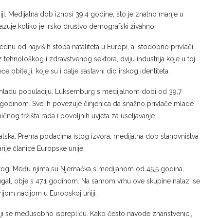
ji. Medijalna dob iznosi 39,4 godine, što je znatno manje u
uje koliko je irsko društvo demografski živahno.
jednu od najviših stopa nataliteta u Europi, a istodobno privlači
iz tehnološkog i zdravstvenog sektora, dviju industrija koje u toj
 obitelji, koje su i dalje sastavni dio irskog identiteta.
o mladu populaciju. Luksemburg s medijalnom dobi od 39,7
1 godinom. Sve ih povezuje činjenica da snažno privlače mlade
nog tržišta rada i povoljnih uvjeta za useljavanje.
atska. Prema podacima istog izvora, medijalna dob stanovništva
rije članice Europske unije.
vatskog. Među njima su Njemačka s medijanom od 45,5 godina,
tugal, obje s 47,1 godinom. Na samom vrhu ove skupine nalazi se
tarijom nacijom u Europskoj uniji.
koji se međusobno isprepliću. Kako često navode znanstvenici,