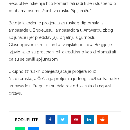
Republike Irske nije htio komentirati radi li se i službeno o
osobama osumnjičenih za rusku “špijunažu”.
Belgija također je protjerala 21 ruskog diplomata iz
ambasade u Bruxellesu i ambasadora u Antwerpu zbog
špijunaže i jer predstavljaju prijetnju sigurnosti.
Glasnogovornik ministarstva vanjskih poslova Belgije je
izjavio kako su protjerani bili akreditirano kao diplomati ali
da su se bavili špijunažom.
Ukupno 17 ruskih obavještajaca je protjerano iz
Nizozemske, a Češka je protjerala jednog službenika ruske
ambasade u Pragu te mu dala rok od 72 sata da napusti
državu.
PODIJELITE