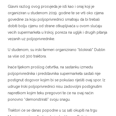
Glavni razlog ovog prosvjeda je isti kao i onaj koji je
organiziran u studenom 2019. godine te se vrti oko cijena
govedine za koju poljoprivrednici smatraju da bi trebali
dobiti bolju cijenu od strane otkupljivača u ovom slučaju
većih supermarketa u Irskoj, poreza na ugljik i drugih pitanja
vezanih uz poljoprivrednike.
U studenom, su irski farmeri organizirano “blokirali” Dublin
sa više od 300 traktora.
Inače tijekom prošlog četvrtka, na sastanku između
poljoprivrednika i predstavnika supermarketa sastali nije
postignut dogovor kojim bi se pokušao riješiti ovaj spor. Iz
udruge Irski poljoprivrednici nisu zadovoljni postignutim
napretkom kojim teku pregovori te će na ovaj način
ponovno “demonstrirati” svoju snagu.
Traktori će se danas popodne u 14 sati okupiti na trgu