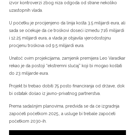
izvor kontroverzi zbog niza odgoda od strane nekoliko
uzastopnih vlada.
U početku je procijenjeno da linija košta 3.5 milijardi eura, ali
sada se očekuje da će troškovi doseći između 7.16 milijardi
i 12.25 milijardi eura, a vlada je objavila vjerodostojnu
procjenu troškova od 9.5 milijardi eura.
Unatoč ovim projekcijama, zamjenik premijera Leo Varadkar
rekao je da postoji “ekstremni slučaj” koji bi mogao koštati
do 23 milijarde eura.
Projekt bi trebao dobiti 75 posto financiranja od države, dok
bi ostatak došao iz javno-privatnog partnerstva.
Prema sadašnjim planovima, predviđa se da će izgradnja
započeti početkom 2025., a usluge bi trebale započeti
početkom 2030-ih.