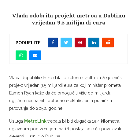
Vlada odobrila projekt metroa u Dublinu
vrijedan 9.5 milijardi eura
PODIJELITE
Vlada Republike Irske dala je zeleno svjetlo za željeznički
projekt vrijedan 9.5 milijardi eura za koji ministar prometa
Eamon Ryan kaže da će omogućiti više od milijardu
ugljično neutralnih, potpuno elektrificiranih putničkih
putovanja do 2050. godine.
Usluga
MetroLink
trebala bi biti dugačka 19.4 kilometra,
uglavnom pod zemljom na 16 postaja koje će povezivati ​​
sjeverni i južni dio Dublina.