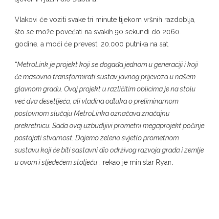
Vlakovi će voziti svake tri minute tijekom vršnih razdoblja,
što se može povećati na svakih 90 sekundi do 2060.
godine, a moći će prevesti 20.000 putnika na sat.
“
MetroLink je projekt koji se događa jednom u generaciji i koji
će masovno transformirati sustav javnog prijevoza u našem
glavnom gradu. Ovaj projekt u različitim oblicima je na stolu
već dva desetljeća, ali vladina odluka o preliminarnom
poslovnom slučaju MetroLinka označava značajnu
prekretnicu. Sada ovaj uzbudljivi prometni megaprojekt počinje
postajati stvarnost. Dajemo zeleno svjetlo prometnom
sustavu koji će biti sastavni dio održivog razvoja grada i zemlje
u ovom i sljedećem stoljeću
“, rekao je ministar Ryan.