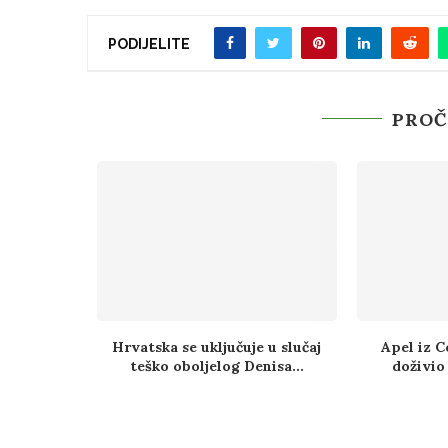
PODIJELITE
PROČ
Hrvatska se uključuje u slučaj
Apel iz C
teško oboljelog Denisa...
doživio