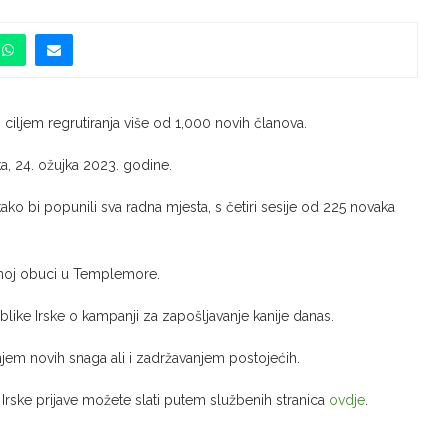
 ciljem regrutiranja više od 1,000 novih članova.
ka, 24. ožujka 2023. godine.
ako bi popunili sva radna mjesta, s četiri sesije od 225 novaka
vnoj obuci u Templemore.
blike Irske o kampanji za zapošljavanje kanije danas.
njem novih snaga ali i zadržavanjem postojećih.
Irske prijave možete slati putem službenih stranica
ovdje
.