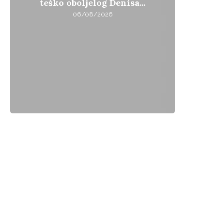
teško oboljelog Denisa...
06/08/2026