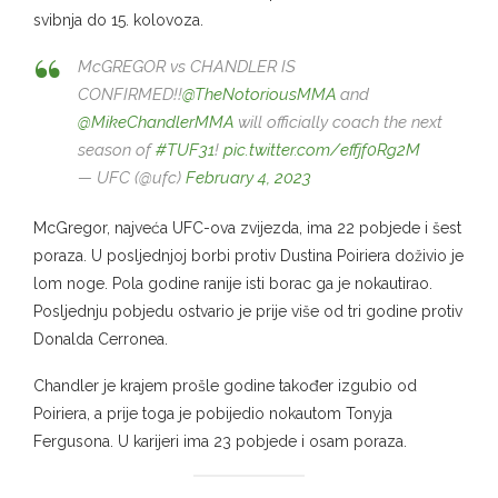
svibnja do 15. kolovoza.
McGREGOR vs CHANDLER IS
CONFIRMED!!
@TheNotoriousMMA
and
@MikeChandlerMMA
will officially coach the next
season of
#TUF31
!
pic.twitter.com/effjf0Rg2M
— UFC (@ufc)
February 4, 2023
McGregor, najveća UFC-ova zvijezda, ima 22 pobjede i šest
poraza. U posljednjoj borbi protiv Dustina Poiriera doživio je
lom noge. Pola godine ranije isti borac ga je nokautirao.
Posljednju pobjedu ostvario je prije više od tri godine protiv
Donalda Cerronea.
Chandler je krajem prošle godine također izgubio od
Poiriera, a prije toga je pobijedio nokautom Tonyja
Fergusona. U karijeri ima 23 pobjede i osam poraza.