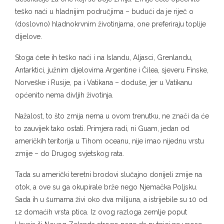
teško naći u hladnijim područjima – budući da je riječ o
(doslovno) hladnokrvnim životinjama, one preferiraju toplije
dijelove.
Stoga ćete ih teško naći i na Islandu, Aljasci, Grenlandu,
Antarktici, južnim dijelovima Argentine i Čilea, sjeveru Finske,
Norveške i Rusije, pa i Vatikana – doduše, jer u Vatikanu
općenito nema divljih životinja.
Nažalost, to što zmija nema u ovom trenutku, ne znači da će
to zauvijek tako ostati. Primjera radi, ni Guam, jedan od
američkih teritorija u Tihom oceanu, nije imao nijednu vrstu
zmije – do Drugog svjetskog rata.
Tada su američki teretni brodovi slučajno donijeli zmije na
otok, a ove su ga okupirale brže nego Njemačka Poljsku.
Sada ih u šumama živi oko dva milijuna, a istrijebile su 10 od
12 domaćih vrsta ptica. Iz ovog razloga zemlje poput