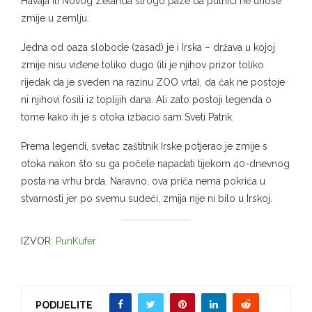
Havaja ili Novog Zelanda strogo paze da putnici ne unose
zmije u zemlju.
Jedna od oaza slobode (zasad) je i Irska – država u kojoj
zmije nisu viđene toliko dugo (ili je njihov prizor toliko
rijedak da je sveden na razinu ZOO vrta), da čak ne postoje
ni njihovi fosili iz toplijih dana. Ali zato postoji legenda o
tome kako ih je s otoka izbacio sam Sveti Patrik.
Prema legendi, svetac zaštitnik Irske potjerao je zmije s
otoka nakon što su ga počele napadati tijekom 40-dnevnog
posta na vrhu brda. Naravno, ova priča nema pokrića u
stvarnosti jer po svemu sudeći, zmija nije ni bilo u Irskoj.
IZVOR:
PunKufer
PODIJELITE