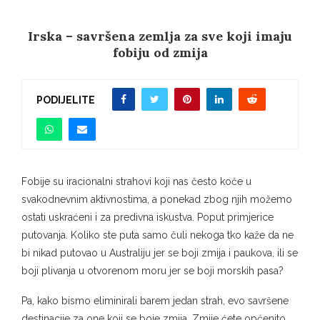
Irska – savršena zemlja za sve koji imaju
fobiju od zmija
PODIJELITE
Fobije su iracionalni strahovi koji nas često koče u
svakodnevnim aktivnostima, a ponekad zbog njih možemo
ostati uskraćeni i za predivna iskustva. Poput primjerice
putovanja. Koliko ste puta samo čuli nekoga tko kaže da ne
bi nikad putovao u Australiju jer se boji zmija i paukova, ili se
boji plivanja u otvorenom moru jer se boji morskih pasa?
Pa, kako bismo eliminirali barem jedan strah, evo savršene
destinacije za one koji se boje zmija. Zmije ćete općenito