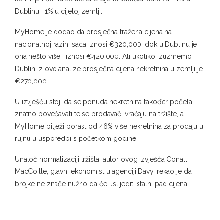
Dublinu i 1% u cijeloj zemlji.
MyHome je dodao da prosječna tražena cijena na
nacionalnoj razini sada iznosi €320,000, dok u Dublinu je
ona nešto više i iznosi €420,000. Ali ukoliko izuzmemo
Dublin iz ove analize prosječna cijena nekretnina u zemlji je
€270,000.
U izvješću stoji da se ponuda nekretnina također počela
znatno povećavati te se prodavači vraćaju na tržište, a
MyHome bilježi porast od 46% više nekretnina za prodaju u
rujnu u usporedbi s početkom godine.
Unatoč normalizaciji tržišta, autor ovog izvješća Conall
MacCoille, glavni ekonomist u agenciji Davy, rekao je da
brojke ne znače nužno da će uslijediti stalni pad cijena.