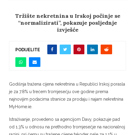
Tržište nekretnina u Irskoj počinje se
“normalizirati”, pokazuje posljednje
izvješće
PODIJELITE
Godišnja tražena cijena nekretnina u Republici Irskoj porasla
je za 7.8% u trećem tromjesečju ove godine prema
najnovijim podacima stranice za prodaju i najam nekretnina
MyHome.ie.
Istraživanje, provedeno sa agencijom Davy, pokazuje pad
od 1.3% u odnosu na prethodno tromjesečje na nacionalnoj
razini, pri čemu su tražene cijene također pale za 1.1% u